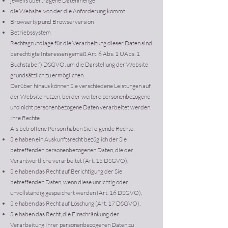
jeweils übertragene Datenmenge
die Website, von der die Anforderung kommt
Browsertyp und Browserversion
Betriebssystem
Rechtsgrundlage für die Verarbeitung dieser Daten sind
berechtigte Interessen gemäß Art. 6 Abs. 1 UAbs. 1
Buchstabe f) DSGVO, um die Darstellung der Website
grundsätzlich zu ermöglichen.
Darüber hinaus können Sie verschiedene Leistungen auf
der Website nutzen, bei der weitere personenbezogene
und nicht personenbezogene Daten verarbeitet werden.
Ihre Rechte
Als betroffene Person haben Sie folgende Rechte:
Sie haben ein Auskunftsrecht bezüglich der Sie
betreffenden personenbezogenen Daten, die der
Verantwortliche verarbeitet (Art. 15 DSGVO),
Sie haben das Recht auf Berichtigung der Sie
betreffenden Daten, wenn diese unrichtig oder
unvollständig gespeichert werden (Art. 16 DSGVO),
Sie haben das Recht auf Löschung (Art. 17 DSGVO),
Sie haben das Recht, die Einschränkung der
Verarbeitung Ihrer personenbezogenen Daten zu