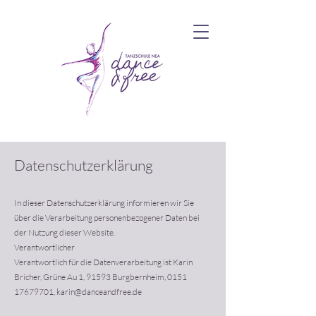
Datenschutzerklärung
In dieser Datenschutzerklärung informieren wir Sie
über die Verarbeitung personenbezogener Daten bei
der Nutzung dieser Website.
Verantwortlicher
Verantwortlich für die Datenverarbeitung ist Karin
Bricher, Grüne Au 1, 91593 Burgbernheim,
0151
17679701
,
karin@danceandfree.de