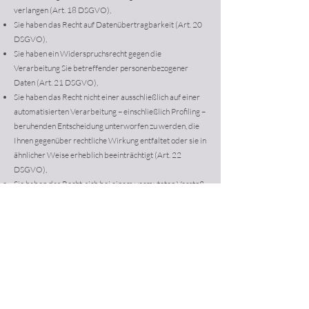
verlangen (Art. 18 DSGVO),
Sie haben das Recht auf Datenübertragbarkeit (Art. 20
DSGVO),
Sie haben ein Widerspruchsrecht gegen die
Verarbeitung Sie betreffender personenbezogener
Daten (Art. 21 DSGVO),
Sie haben das Recht nicht einer ausschließlich auf einer
automatisierten Verarbeitung – einschließlich Profiling –
beruhenden Entscheidung unterworfen zu werden, die
Ihnen gegenüber rechtliche Wirkung entfaltet oder sie in
ähnlicher Weise erheblich beeinträchtigt (Art. 22
DSGVO),
Sie haben das Recht, sich bei einem vermuteten Verstoß
gegen das Datenschutzrecht bei der zuständigen
Aufsichtsbehörde zu beschweren (Art. 77 DSGVO).
Zuständig ist die Aufsichtsbehörde an Ihrem üblichen
Aufenthaltsort, Arbeitsplatz oder am Ort des
vermuteten Verstoßes.
Quelle: Muster-Datenschutzerklärung von anwalt.de