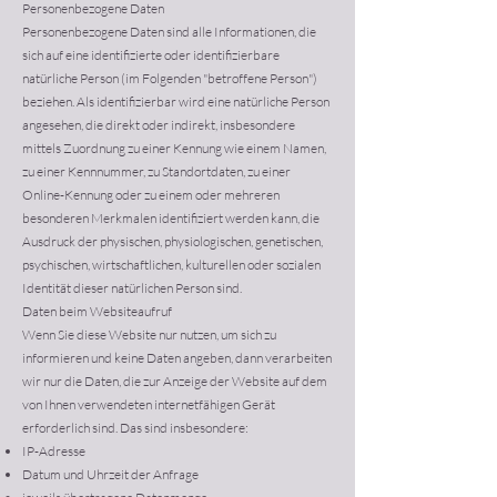
Personenbezogene Daten
Personenbezogene Daten sind alle Informationen, die
sich auf eine identifizierte oder identifizierbare
natürliche Person (im Folgenden "betroffene Person")
beziehen. Als identifizierbar wird eine natürliche Person
angesehen, die direkt oder indirekt, insbesondere
mittels Zuordnung zu einer Kennung wie einem Namen,
zu einer Kennnummer, zu Standortdaten, zu einer
Online-Kennung oder zu einem oder mehreren
besonderen Merkmalen identifiziert werden kann, die
Ausdruck der physischen, physiologischen, genetischen,
psychischen, wirtschaftlichen, kulturellen oder sozialen
Identität dieser natürlichen Person sind.
Daten beim Websiteaufruf
Wenn Sie diese Website nur nutzen, um sich zu
informieren und keine Daten angeben, dann verarbeiten
wir nur die Daten, die zur Anzeige der Website auf dem
von Ihnen verwendeten internetfähigen Gerät
erforderlich sind. Das sind insbesondere:
IP-Adresse
Datum und Uhrzeit der Anfrage