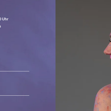
0 Uhr
m